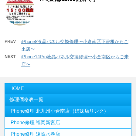
PREV
iPhone8液晶パネル交換修理〜小倉南区下曽根からご
来店〜
NEXT
iPhone14Pro液晶パネル交換修理〜小倉南区からご来
店〜
HOME
修理価格表一覧
iPhone修理 北九州小倉南店（姉妹店リンク）
iPhone修理 福岡新宮店
iPhone修理 遠賀水巻店